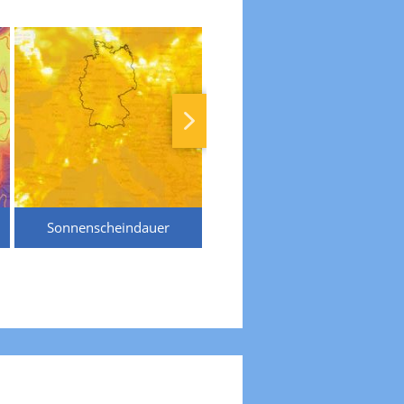
Sonnenscheindauer
Temperaturen