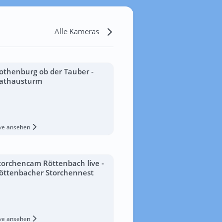
Alle Kameras
othenburg ob der Tauber -
athausturm
ive ansehen
torchencam Röttenbach live -
öttenbacher Storchennest
ive ansehen