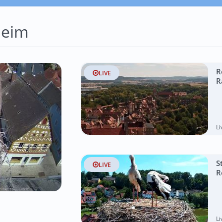
heim
R
LIVE
R
L
S
LIVE
R
L