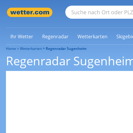
Ihr Wetter
Regenradar
Wetterkarten
Skigebi
Home
Wetterkarten
Regenradar Sugenheim
Regenradar Sugenhei