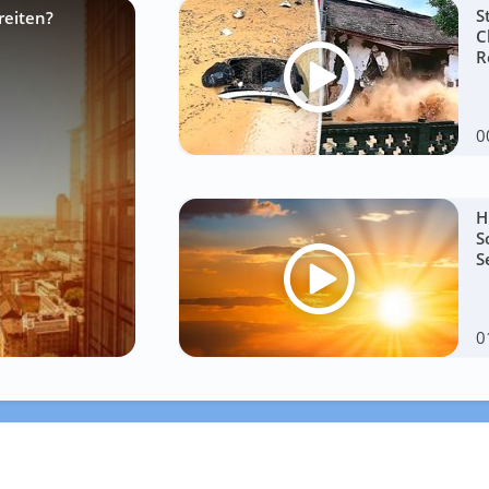
S
reiten?
C
R
0
H
S
S
0