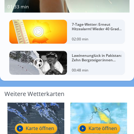
01:33 min
7-Tage-Wetter: Erneut
Hitzealarm! Wieder 40 Grad
möglich!
02:00 min
Lawinenunglück in Pakistan:
Zehn Bergsteiger:innen
sterben am Broad Peak
00:48 min
Weitere Wetterkarten
Karte öffnen
Karte öffnen