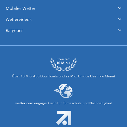
Regenradar
Windgeschwindigkeiten
Temperatur
Sonnenschein
Wassertemperatur
Mobiles Wetter
iPhone Wetter
iPad Wetter
Android Wetter
Wettervideos
Nachrichten
Deutschlandwetter
Schweizwetter
Österreichwetter
Regionalwetter
Wetter in Europa
Wetter Weltweit
Wetterlexikon
Promi-News
Ratgeber
Biowetter
Glätteindex
Reiseziel Finder
Erkältungswetter
Klima & Umwelt
Über 10 Mio. App Downloads und 22 Mio. Unique User pro Monat
wetter.com engagiert sich für Klimaschutz und Nachhaltigkeit