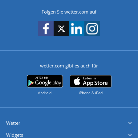
Folgen Sie wetter.com auf
wetter.com gibt es auch für
Android
iPhone & iPad
Wetter
Videovorhersagen
Kolumnen
Unwetterwarnungen
wetter.com Deutschland
wetter.com Schweiz
wetter.com Österreich
Werben
Homepage Widget
Wetter API
Wetter- und Geodaten - meteonomiqs.com
tiempo.es
meteos24.fr
ilmeteo24.it
pogoda24.pl
weather24.co.uk
Widgets