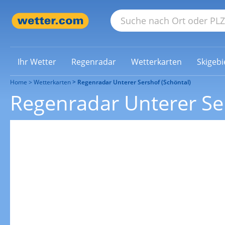
Ihr Wetter
Regenradar
Wetterkarten
Skigebi
Home
Wetterkarten
Regenradar Unterer Sershof (Schöntal)
Regenradar Unterer Ser