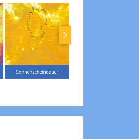
Sonnenscheindauer
Temperaturen