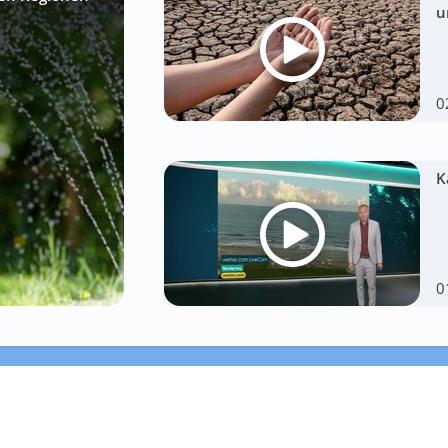
u
0
K
0