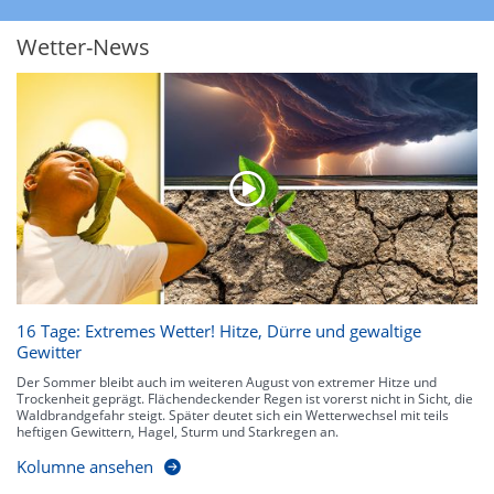
heftigen Gewittern, Starkregen, Hagel oder Graupel werden in Orange und
Rot dargestellt. Die oberste Kategorie der Farbskala gibt Niederschläge mit
Wetter-News
über 150 l/m² pro Stunde an. Solche
Niederschlagsintensitäten
treten
ausschließlich bei Regen, nicht bei Schneefall auf.
Neben der Niederschlagsintensität kann auch die Zuggeschwindigkeit der
Niederschlagsgebiete und damit die Niederschlagsdauer abgeschätzt
werden. Neben der 5-minütigen Radaraufzeichnung gibt es eine
Niederschlagsprognose
für die nächsten 2 Stunden. So sehen Sie genau,
wann und wo in Deutschland mit Regen oder Schneefall zu rechnen ist bzw.
kennen zu jeder Zeit den genauen Verlauf einer Niederschlagsfront.
16 Tage: Extremes Wetter! Hitze, Dürre und gewaltige
Gewitter
Der Sommer bleibt auch im weiteren August von extremer Hitze und
Trockenheit geprägt. Flächendeckender Regen ist vorerst nicht in Sicht, die
Waldbrandgefahr steigt. Später deutet sich ein Wetterwechsel mit teils
heftigen Gewittern, Hagel, Sturm und Starkregen an.
Kolumne ansehen