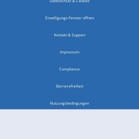
Datenschutz & Cookies
Einwilligungs-Fenster öffnen
Kontakt & Support
Impressum
Compliance
Barrierefreiheit
Nutzungsbedingungen
© 2026 wetter.com Group GmbH - alle Rechte vorbehalten