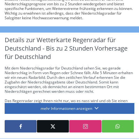
Niederschlagsprognose von bis zu 2 Stunden wiedergeben und bietet
spezifische Funktionen, um Wetterextreme frühzeitig erkennen zu können.
Wichtig zu erwähnen ist allerdings, dass der Niederschlagsradar für
Salzgitter keine Hochwasserwarnung meldet.
Details zur Wetterkarte
Regenradar für
Deutschland - Bis zu 2 Stunden Vorhersage
für Deutschland
Mit dem Niederschlagsradar für Deutschland sehen Sie, wo gerade
Niederschlag in Form von Regen oder Schnee fällt. Alle 5 Minuten erhalten
wir ein neues Radarbild. Durch den zeitlichen Verlauf erkennen Sie die
Zugbahn der Niederschlagsgebiete über Deutschland. Somit kann
eingeschätzt werden, ob demnächst an einem bestimmten Ort mit
Niederschlägen gerechnet werden muss oder nicht.
Das Regenradar zeigt Ihnen nicht nur, wo es nass wird und ob Sie einen
Regenschirm brauchen, sondern gibt Ihnen zusätzlich Informationen über
mehr Informationen anzeigen
die Niederschlagsintensität. Diese bezieht sich laut offiziellen Richtlinien
jeweils auf die Niederschlagsmenge in l/m² pro Stunde Regen- bzw.
Schneefall. Die 6 Stufen sind wie folgt gegliedert: Die hellen Blautöne
symbolisieren leichte bis mäßige Regen- bzw. Schneefälle mit einer
Intensität bis 8.1 l/m² pro Stunde. Dunkelblau repräsentiert mäßige bis
starke Niederschläge bis 35 l/m² pro Stunde. Hier können bereits Gewitter
auftreten. Extreme bzw. unwetterartige Niederschlagsereignisse mit