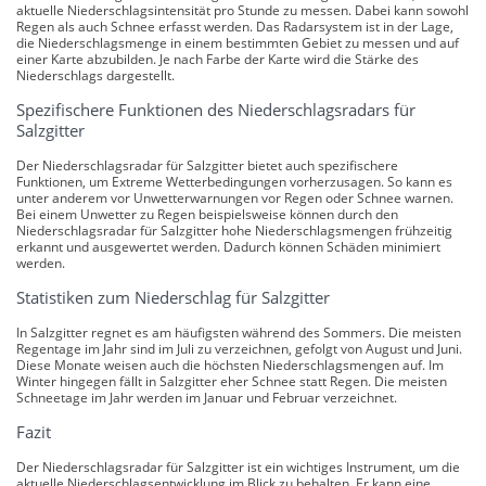
aktuelle Niederschlagsintensität pro Stunde zu messen. Dabei kann sowohl
Regen als auch Schnee erfasst werden. Das Radarsystem ist in der Lage,
die Niederschlagsmenge in einem bestimmten Gebiet zu messen und auf
einer Karte abzubilden. Je nach Farbe der Karte wird die Stärke des
Niederschlags dargestellt.
Spezifischere Funktionen des Niederschlagsradars für
Salzgitter
Der Niederschlagsradar für Salzgitter bietet auch spezifischere
Funktionen, um Extreme Wetterbedingungen vorherzusagen. So kann es
unter anderem vor Unwetterwarnungen vor Regen oder Schnee warnen.
Bei einem Unwetter zu Regen beispielsweise können durch den
Niederschlagsradar für Salzgitter hohe Niederschlagsmengen frühzeitig
erkannt und ausgewertet werden. Dadurch können Schäden minimiert
werden.
Statistiken zum Niederschlag für Salzgitter
In Salzgitter regnet es am häufigsten während des Sommers. Die meisten
Regentage im Jahr sind im Juli zu verzeichnen, gefolgt von August und Juni.
Diese Monate weisen auch die höchsten Niederschlagsmengen auf. Im
Winter hingegen fällt in Salzgitter eher Schnee statt Regen. Die meisten
Schneetage im Jahr werden im Januar und Februar verzeichnet.
Fazit
Der Niederschlagsradar für Salzgitter ist ein wichtiges Instrument, um die
aktuelle Niederschlagsentwicklung im Blick zu behalten. Er kann eine