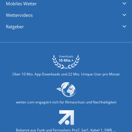
Mobiles Wetter
iPhone Wetter
iPad Wetter
Android Wetter
Wettervideos
Nachrichten
Deutschlandwetter
Schweizwetter
Österreichwetter
Regionalwetter
Wetter in Europa
Wetter Weltweit
Wetterlexikon
Promi-News
Ratgeber
Biowetter
Glätteindex
Reiseziel Finder
Erkältungswetter
Klima & Umwelt
Über 10 Mio. App Downloads und 22 Mio. Unique User pro Monat
wetter.com engagiert sich für Klimaschutz und Nachhaltigkeit
Bekannt aus Funk und Fernsehen: Pro7, Sat1, Kabel 1, SWR, ...