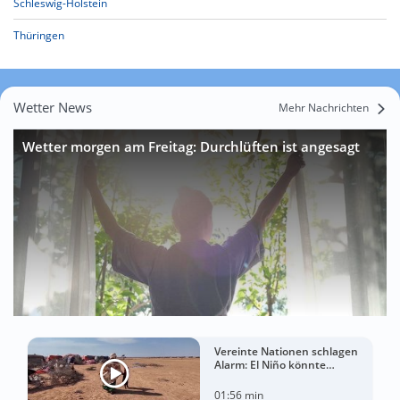
Schleswig-Holstein
Thüringen
Wetter News
Mehr Nachrichten
Wetter morgen am Freitag: Durchlüften ist angesagt
Vereinte Nationen schlagen
Alarm: El Niño könnte
Hungerkrise für Millionen
Menschen verschärfen
01:56 min