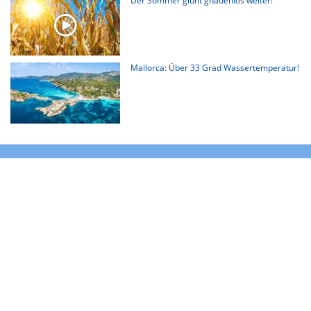
Der Sommer glüht gnadenlos weiter!
Mallorca: Über 33 Grad Wassertemperatur!