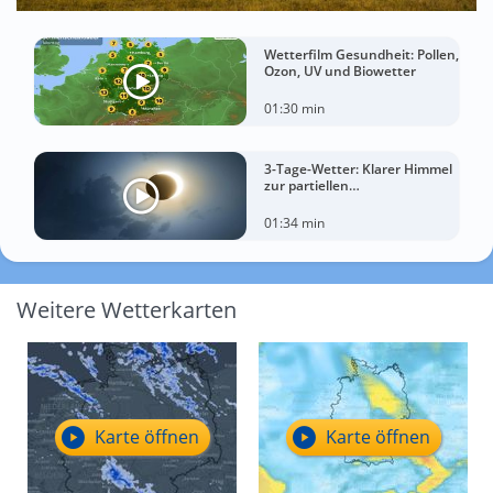
Wetterfilm Gesundheit: Pollen,
Ozon, UV und Biowetter
01:30 min
3-Tage-Wetter: Klarer Himmel
zur partiellen
Sonnenfinsternis am
Mittwoch?
01:34 min
Weitere Wetterkarten
Karte öffnen
Karte öffnen