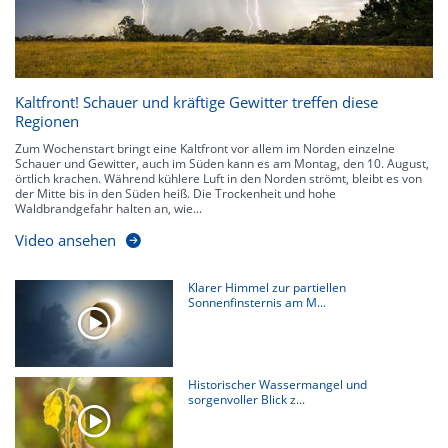
Kaltfront! Schauer und kräftige Gewitter treffen diese
Regionen
Zum Wochenstart bringt eine Kaltfront vor allem im Norden einzelne
Schauer und Gewitter, auch im Süden kann es am Montag, den 10. August,
örtlich krachen. Während kühlere Luft in den Norden strömt, bleibt es von
der Mitte bis in den Süden heiß. Die Trockenheit und hohe
Waldbrandgefahr halten an, wie...
Video ansehen
Klarer Himmel zur partiellen
Sonnenfinsternis am M...
Historischer Wassermangel und
sorgenvoller Blick z...