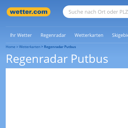
Ihr Wetter
Regenradar
Wetterkarten
Skigebi
Home
Wetterkarten
Regenradar Putbus
Regenradar Putbus