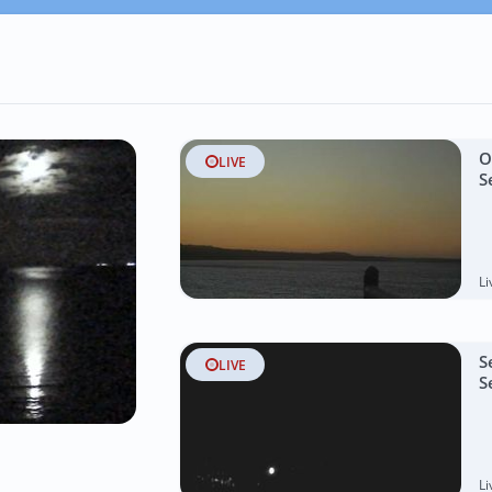
O
LIVE
S
L
S
LIVE
S
L