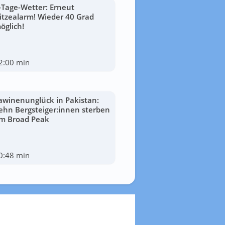
-Tage-Wetter: Erneut
itzealarm! Wieder 40 Grad
öglich!
2:00 min
awinenunglück in Pakistan:
ehn Bergsteiger:innen sterben
m Broad Peak
0:48 min