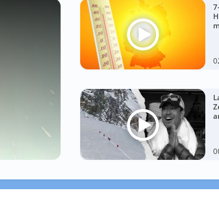
7
H
m
0
L
Z
a
0