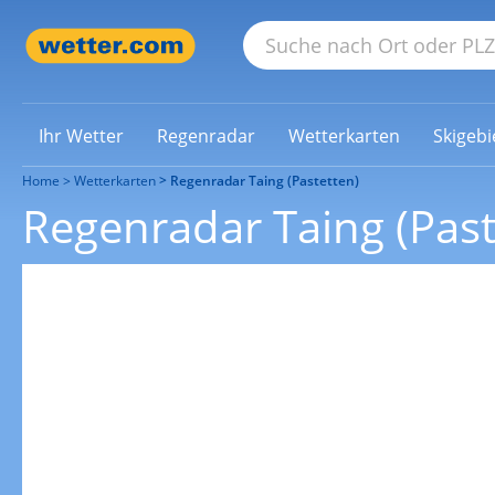
Ihr Wetter
Regenradar
Wetterkarten
Skigebi
Home
Wetterkarten
Regenradar Taing (Pastetten)
Regenradar Taing (Past