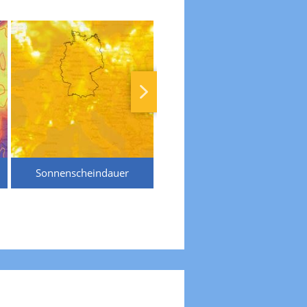
Sonnenscheindauer
Temperaturen