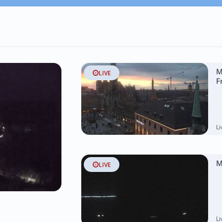
M
LIVE
F
L
M
LIVE
L