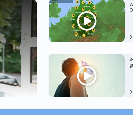
W
O
0
3
g
0