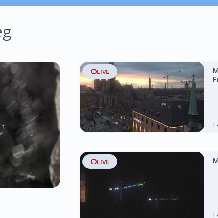
eg
M
LIVE
F
L
M
LIVE
L