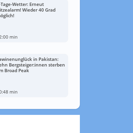
-Tage-Wetter: Erneut
itzealarm! Wieder 40 Grad
öglich!
2:00 min
awinenunglück in Pakistan:
ehn Bergsteiger:innen sterben
m Broad Peak
0:48 min