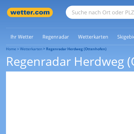
Ihr Wetter
Regenradar
Wetterkarten
Skigebi
Home
Wetterkarten
Regenradar Herdweg (Ottenhofen)
Regenradar Herdweg (