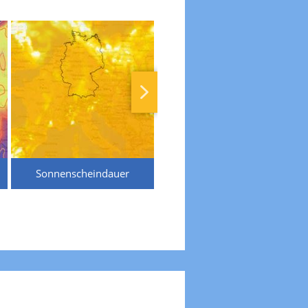
Sonnenscheindauer
Temperaturen