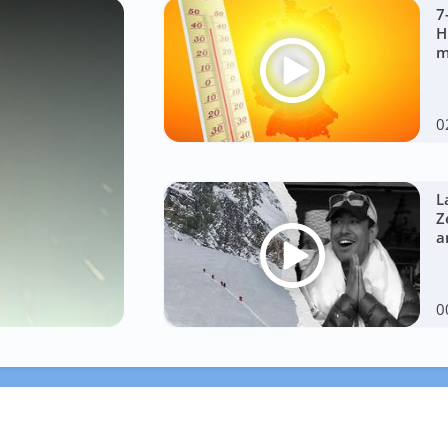
7
H
m
0
L
Z
a
0