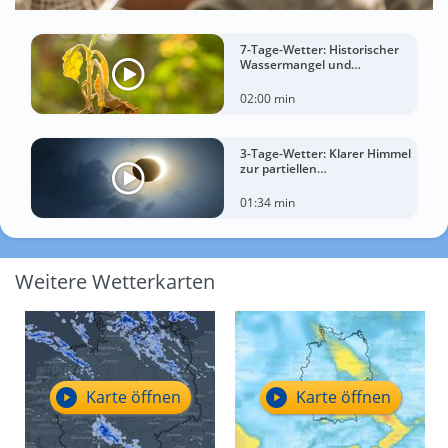
7-Tage-Wetter: Historischer
Wassermangel und
sorgenvoller Blick zum Himmel
02:00 min
3-Tage-Wetter: Klarer Himmel
zur partiellen
Sonnenfinsternis am
Mittwoch?
01:34 min
Weitere Wetterkarten
Karte öffnen
Karte öffnen