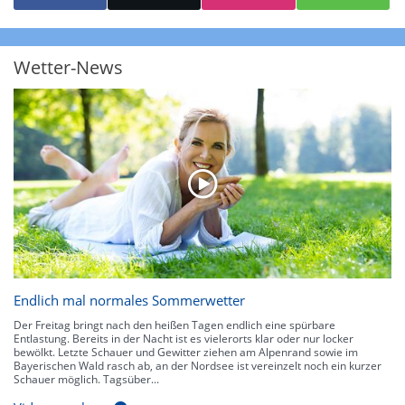
starke Niederschläge bis 35 l/m² pro Stunde. Hier können bereits Gewitter
auftreten. Extreme bzw. unwetterartige Niederschlagsereignisse mit
heftigen Gewittern, Starkregen, Hagel oder Graupel werden in Orange und
Rot dargestellt. Die oberste Kategorie der Farbskala gibt Niederschläge mit
Wetter-News
über 150 l/m² pro Stunde an. Solche
Niederschlagsintensitäten
treten
ausschließlich bei Regen, nicht bei Schneefall auf.
Neben der Niederschlagsintensität kann auch die Zuggeschwindigkeit der
Niederschlagsgebiete und damit die Niederschlagsdauer abgeschätzt
werden. Neben der 5-minütigen Radaraufzeichnung gibt es eine
Niederschlagsprognose
für die nächsten 2 Stunden. So sehen Sie genau,
wann und wo in Deutschland mit Regen oder Schneefall zu rechnen ist bzw.
kennen zu jeder Zeit den genauen Verlauf einer Niederschlagsfront.
Endlich mal normales Sommerwetter
Der Freitag bringt nach den heißen Tagen endlich eine spürbare
Entlastung. Bereits in der Nacht ist es vielerorts klar oder nur locker
bewölkt. Letzte Schauer und Gewitter ziehen am Alpenrand sowie im
Bayerischen Wald rasch ab, an der Nordsee ist vereinzelt noch ein kurzer
Schauer möglich. Tagsüber...