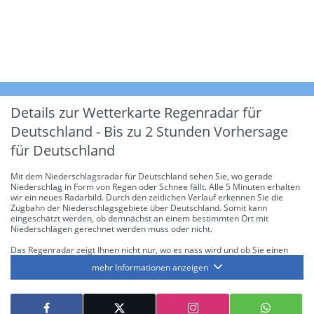
Details zur Wetterkarte
Regenradar für
Deutschland - Bis zu 2 Stunden Vorhersage
für Deutschland
Mit dem Niederschlagsradar für Deutschland sehen Sie, wo gerade
Niederschlag in Form von Regen oder Schnee fällt. Alle 5 Minuten erhalten
wir ein neues Radarbild. Durch den zeitlichen Verlauf erkennen Sie die
Zugbahn der Niederschlagsgebiete über Deutschland. Somit kann
eingeschätzt werden, ob demnächst an einem bestimmten Ort mit
Niederschlägen gerechnet werden muss oder nicht.
Das Regenradar zeigt Ihnen nicht nur, wo es nass wird und ob Sie einen
Regenschirm brauchen, sondern gibt Ihnen zusätzlich Informationen über
mehr Informationen anzeigen
die Niederschlagsintensität. Diese bezieht sich laut offiziellen Richtlinien
jeweils auf die Niederschlagsmenge in l/m² pro Stunde Regen- bzw.
Schneefall. Die 6 Stufen sind wie folgt gegliedert: Die hellen Blautöne
symbolisieren leichte bis mäßige Regen- bzw. Schneefälle mit einer
Intensität bis 8.1 l/m² pro Stunde. Dunkelblau repräsentiert mäßige bis