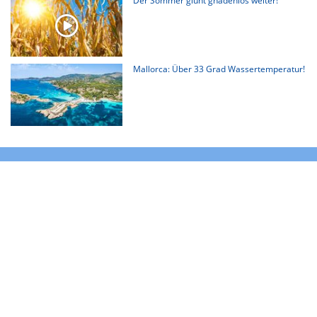
Der Sommer glüht gnadenlos weiter!
Mallorca: Über 33 Grad Wassertemperatur!