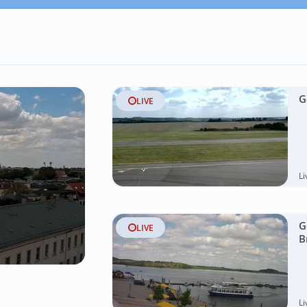
G
LIVE
L
G
LIVE
B
L