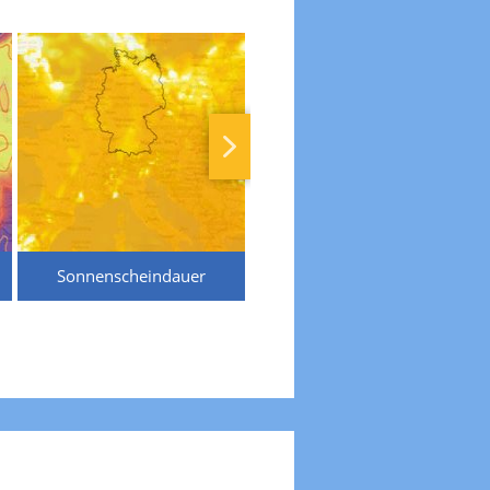
Sonnenscheindauer
Temperaturen