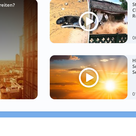
S
reiten?
C
R
0
H
S
S
0