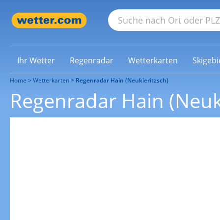
Ihr Wetter
Regenradar
Wetterkarten
Skigebi
Home
Wetterkarten
Regenradar Hain (Neukieritzsch)
Regenradar Hain (Neuki