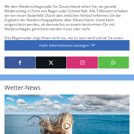
Mit dem Niederschlagsradar für Deutschland sehen Sie, wo gerade
Niederschlag in Form von Regen oder Schnee fällt. Alle 5 Minuten erhalten
wir ein neues Radarbild. Durch den zeitlichen Verlauf erkennen Sie die
Zugbahn der Niederschlagsgebiete über Deutschland. Somit kann
eingeschätzt werden, ob demnächst an einem bestimmten Ort mit
Niederschlägen gerechnet werden muss oder nicht.
Das Regenradar zeigt Ihnen nicht nur, wo es nass wird und ob Sie einen
Regenschirm brauchen, sondern gibt Ihnen zusätzlich Informationen über
mehr Informationen anzeigen
die Niederschlagsintensität. Diese bezieht sich laut offiziellen Richtlinien
jeweils auf die Niederschlagsmenge in l/m² pro Stunde Regen- bzw.
Schneefall. Die 6 Stufen sind wie folgt gegliedert: Die hellen Blautöne
symbolisieren leichte bis mäßige Regen- bzw. Schneefälle mit einer
Intensität bis 8.1 l/m² pro Stunde. Dunkelblau repräsentiert mäßige bis
starke Niederschläge bis 35 l/m² pro Stunde. Hier können bereits Gewitter
auftreten. Extreme bzw. unwetterartige Niederschlagsereignisse mit
heftigen Gewittern, Starkregen, Hagel oder Graupel werden in Orange und
Rot dargestellt. Die oberste Kategorie der Farbskala gibt Niederschläge mit
Wetter-News
über 150 l/m² pro Stunde an. Solche
Niederschlagsintensitäten
treten
ausschließlich bei Regen, nicht bei Schneefall auf.
Neben der Niederschlagsintensität kann auch die Zuggeschwindigkeit der
Niederschlagsgebiete und damit die Niederschlagsdauer abgeschätzt
werden. Neben der 5-minütigen Radaraufzeichnung gibt es eine
Niederschlagsprognose
für die nächsten 2 Stunden. So sehen Sie genau,
wann und wo in Deutschland mit Regen oder Schneefall zu rechnen ist bzw.
kennen zu jeder Zeit den genauen Verlauf einer Niederschlagsfront.