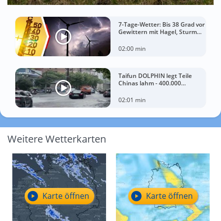
7-Tage-Wetter: Bis 38 Grad vor
Gewittern mit Hagel, Sturm
und Starkregen!
02:00 min
Taifun DOLPHIN legt Teile
Chinas lahm - 400.000
Menschen müssen Häuser
verlassen
02:01 min
Weitere Wetterkarten
Karte öffnen
Karte öffnen