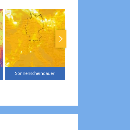
Sonnenscheindauer
Temperaturen