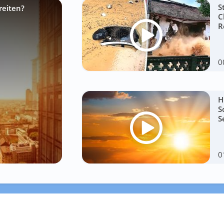
S
reiten?
C
R
0
H
S
S
0