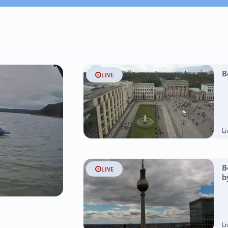
B
LIVE
L
B
LIVE
b
L