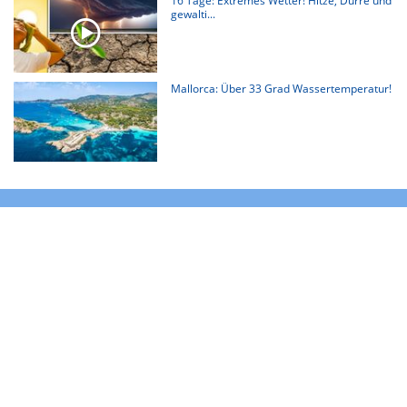
16 Tage: Extremes Wetter! Hitze, Dürre und
gewalti...
Mallorca: Über 33 Grad Wassertemperatur!