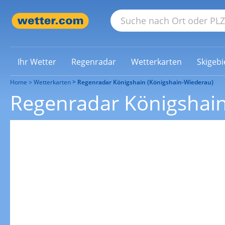
Ihr Wetter
Regenradar
Wetterkarten
Skigebi
Home
Wetterkarten
Regenradar Königshain (Königshain-Wiederau)
Regenradar Königshain