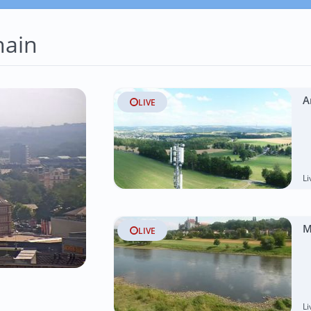
hain
A
LIVE
L
M
LIVE
L