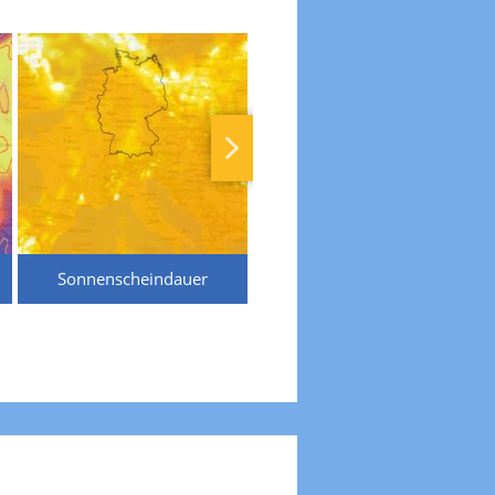
Sonnenscheindauer
Temperaturen