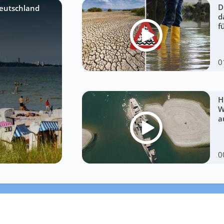
D
eutschland
d
f
0
H
W
a
0