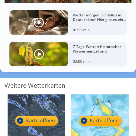
Wetter morgen: Schlaflos in
Deutschland! Hier gibt es eine
Tropennacht
01:11 min
7-Tage-Wetter: Historischer
Wassermangel und
sorgenvoller Blick zum Himmel
02:00 min
Weitere Wetterkarten
Karte öffnen
Karte öffnen