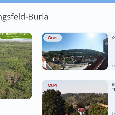
gsfeld-Burla
Z
LIVE
L
G
LIVE
T
L