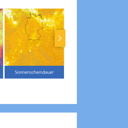
Sonnenscheindauer
Temperaturen