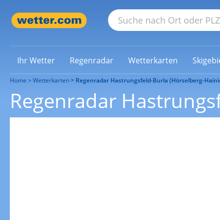
Ihr Wetter
Regenradar
Wetterkarten
Skigebi
Home
Wetterkarten
Regenradar Hastrungsfeld-Burla (Hörselberg-Haini
Regenradar Hastrungsf