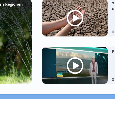
7
sen Regionen
u
0
K
0