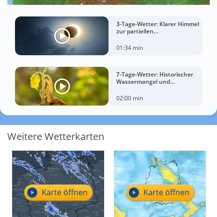
3-Tage-Wetter: Klarer Himmel
zur partiellen
Sonnenfinsternis am
Mittwoch?
01:34 min
7-Tage-Wetter: Historischer
Wassermangel und
sorgenvoller Blick zum Himmel
02:00 min
Weitere Wetterkarten
Karte öffnen
Karte öffnen