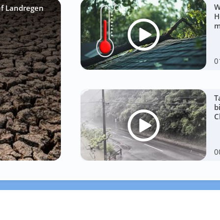
W
uf Landregen
H
m
0
T
b
C
0