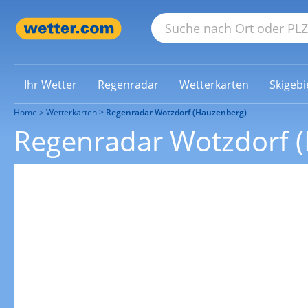
Ihr Wetter
Regenradar
Wetterkarten
Skigebi
Home
Wetterkarten
Regenradar Wotzdorf (Hauzenberg)
Regenradar Wotzdorf 