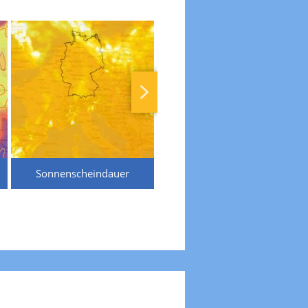
Sonnenscheindauer
Temperaturen