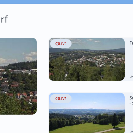
rf
F
LIVE
L
S
LIVE
-
L