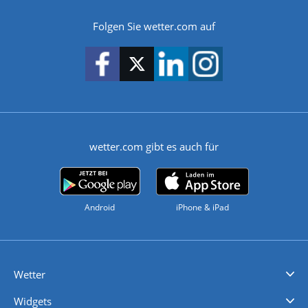
Folgen Sie wetter.com auf
wetter.com gibt es auch für
Android
iPhone & iPad
Wetter
Videovorhersagen
Kolumnen
Unwetterwarnungen
wetter.com Deutschland
wetter.com Schweiz
wetter.com Österreich
Werben
Homepage Widget
Wetter API
Wetter- und Geodaten - meteonomiqs.com
tiempo.es
meteos24.fr
ilmeteo24.it
pogoda24.pl
weather24.co.uk
Widgets