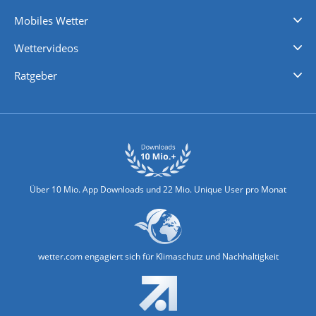
Regenradar
Windgeschwindigkeiten
Temperatur
Sonnenschein
Wassertemperatur
Mobiles Wetter
iPhone Wetter
iPad Wetter
Android Wetter
Wettervideos
Nachrichten
Deutschlandwetter
Schweizwetter
Österreichwetter
Regionalwetter
Wetter in Europa
Wetter Weltweit
Wetterlexikon
Promi-News
Ratgeber
Biowetter
Glätteindex
Reiseziel Finder
Erkältungswetter
Klima & Umwelt
Über 10 Mio. App Downloads und 22 Mio. Unique User pro Monat
wetter.com engagiert sich für Klimaschutz und Nachhaltigkeit