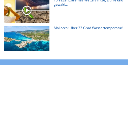
16 Tage: Extremes Wetter! Hitze, Dürre und
gewalti...
Mallorca: Über 33 Grad Wassertemperatur!