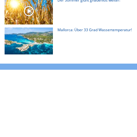
Der Sommer glüht gnadenlos weiter!
Mallorca: Über 33 Grad Wassertemperatur!