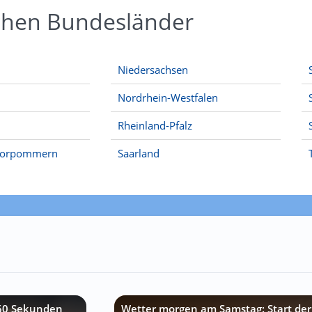
schen Bundesländer
Niedersachsen
Nordrhein-Westfalen
Rheinland-Pfalz
Vorpommern
Saarland
 60 Sekunden
Wetter morgen am Samstag: Start der