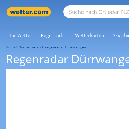
Ihr Wetter
Regenradar
Wetterkarten
Skigebi
Home
Wetterkarten
Regenradar Dürrwangen
Regenradar Dürrwang