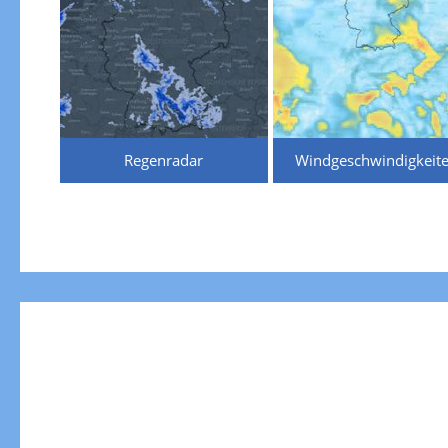
Regenradar
Windgeschwindigkeit