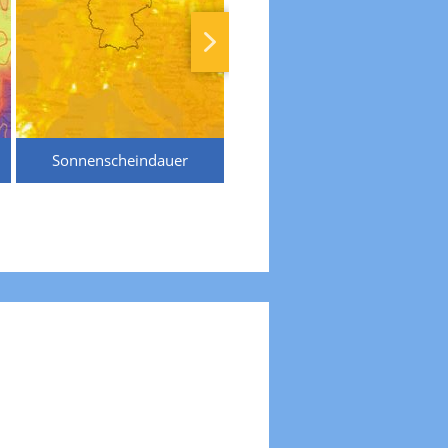
Sonnenscheindauer
Temperaturen