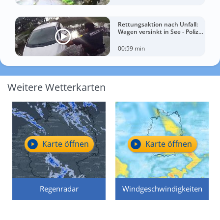
Rettungsaktion nach Unfall:
Wagen versinkt in See - Polizei
rettet Autofahrerin
00:59 min
Weitere Wetterkarten
Karte öffnen
Karte öffnen
Regenradar
Windgeschwindigkeiten