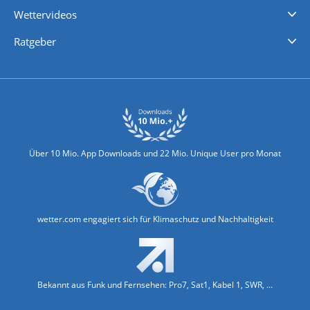
Wettervideos
Nachrichten
Deutschlandwetter
Schweizwetter
Österreichwetter
Regionalwetter
Wetter in Europa
Wetter Weltweit
Wetterlexikon
Promi-News
Ratgeber
Biowetter
Glätteindex
Reiseziel Finder
Erkältungswetter
Klima & Umwelt
Über 10 Mio. App Downloads und 22 Mio. Unique User pro Monat
wetter.com engagiert sich für Klimaschutz und Nachhaltigkeit
Bekannt aus Funk und Fernsehen: Pro7, Sat1, Kabel 1, SWR, ...