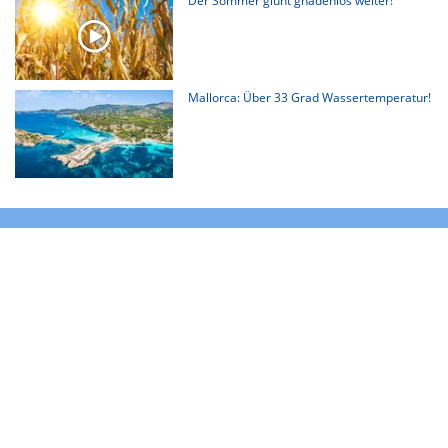
Der Sommer glüht gnadenlos weiter!
Mallorca: Über 33 Grad Wassertemperatur!