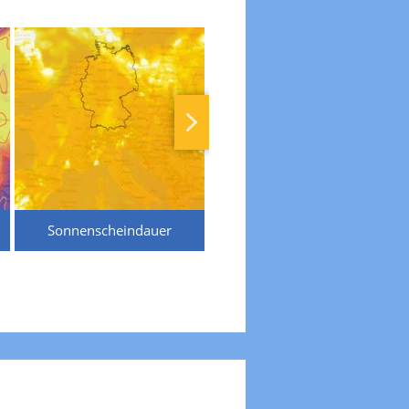
Sonnenscheindauer
Temperaturen