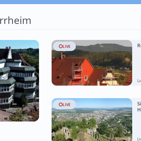
rrheim
R
LIVE
L
S
LIVE
H
L