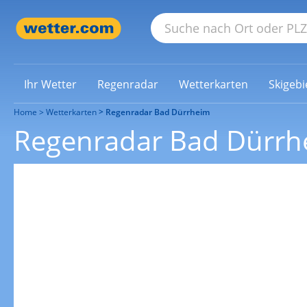
Ihr Wetter
Regenradar
Wetterkarten
Skigebi
Home
Wetterkarten
Regenradar Bad Dürrheim
Regenradar Bad Dürrh