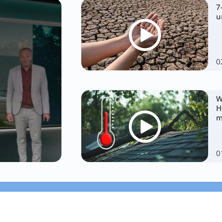
7
u
0
W
H
m
0