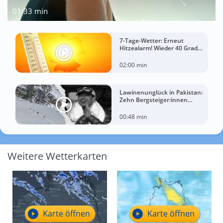
01:33 min
7-Tage-Wetter: Erneut
Hitzealarm! Wieder 40 Grad
möglich!
02:00 min
Lawinenunglück in Pakistan:
Zehn Bergsteiger:innen
sterben am Broad Peak
00:48 min
Weitere Wetterkarten
Karte öffnen
Karte öffnen