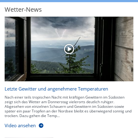
Rot dargestellt. Die oberste Kategorie der Farbskala gibt Niederschläge mit
Wetter-News
über 150 l/m² pro Stunde an. Solche
Niederschlagsintensitäten
treten
ausschließlich bei Regen, nicht bei Schneefall auf.
Neben der Niederschlagsintensität kann auch die Zuggeschwindigkeit der
Niederschlagsgebiete und damit die Niederschlagsdauer abgeschätzt
werden. Neben der 5-minütigen Radaraufzeichnung gibt es eine
Niederschlagsprognose
für die nächsten 2 Stunden. So sehen Sie genau,
wann und wo in Deutschland mit Regen oder Schneefall zu rechnen ist bzw.
kennen zu jeder Zeit den genauen Verlauf einer Niederschlagsfront.
Letzte Gewitter und angenehmere Temperaturen
Nach einer teils tropischen Nacht mit kräftigen Gewittern im Südosten
zeigt sich das Wetter am Donnerstag vielerorts deutlich ruhiger.
Abgesehen von einzelnen Schauern und Gewittern im Südosten sowie
später ein paar Tropfen an der Nordsee bleibt es überwiegend sonnig und
trocken. Dazu gehen die Temp...
Video ansehen