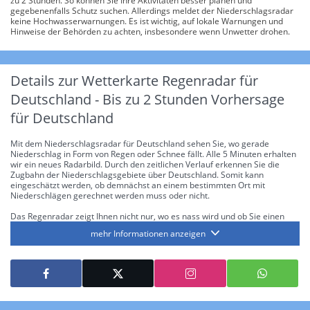
zu 2 Stunden. So können Sie Ihre Aktivitäten besser planen und
gegebenenfalls Schutz suchen. Allerdings meldet der Niederschlagsradar
keine Hochwasserwarnungen. Es ist wichtig, auf lokale Warnungen und
Hinweise der Behörden zu achten, insbesondere wenn Unwetter drohen.
Details zur Wetterkarte
Regenradar für
Deutschland - Bis zu 2 Stunden Vorhersage
für Deutschland
Mit dem Niederschlagsradar für Deutschland sehen Sie, wo gerade
Niederschlag in Form von Regen oder Schnee fällt. Alle 5 Minuten erhalten
wir ein neues Radarbild. Durch den zeitlichen Verlauf erkennen Sie die
Zugbahn der Niederschlagsgebiete über Deutschland. Somit kann
eingeschätzt werden, ob demnächst an einem bestimmten Ort mit
Niederschlägen gerechnet werden muss oder nicht.
Das Regenradar zeigt Ihnen nicht nur, wo es nass wird und ob Sie einen
Regenschirm brauchen, sondern gibt Ihnen zusätzlich Informationen über
mehr Informationen anzeigen
die Niederschlagsintensität. Diese bezieht sich laut offiziellen Richtlinien
jeweils auf die Niederschlagsmenge in l/m² pro Stunde Regen- bzw.
Schneefall. Die 6 Stufen sind wie folgt gegliedert: Die hellen Blautöne
symbolisieren leichte bis mäßige Regen- bzw. Schneefälle mit einer
Intensität bis 8.1 l/m² pro Stunde. Dunkelblau repräsentiert mäßige bis
starke Niederschläge bis 35 l/m² pro Stunde. Hier können bereits Gewitter
auftreten. Extreme bzw. unwetterartige Niederschlagsereignisse mit
heftigen Gewittern, Starkregen, Hagel oder Graupel werden in Orange und