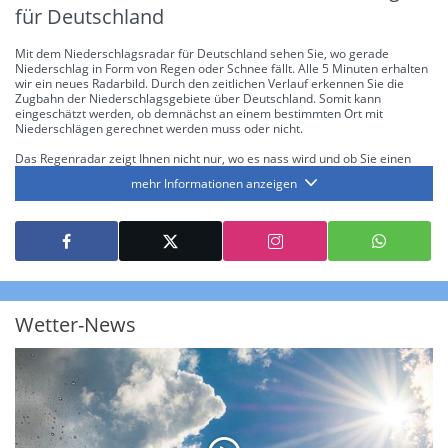
für Deutschland
Mit dem Niederschlagsradar für Deutschland sehen Sie, wo gerade
Niederschlag in Form von Regen oder Schnee fällt. Alle 5 Minuten erhalten
wir ein neues Radarbild. Durch den zeitlichen Verlauf erkennen Sie die
Zugbahn der Niederschlagsgebiete über Deutschland. Somit kann
eingeschätzt werden, ob demnächst an einem bestimmten Ort mit
Niederschlägen gerechnet werden muss oder nicht.
Das Regenradar zeigt Ihnen nicht nur, wo es nass wird und ob Sie einen
Regenschirm brauchen, sondern gibt Ihnen zusätzlich Informationen über
mehr Informationen anzeigen
die Niederschlagsintensität. Diese bezieht sich laut offiziellen Richtlinien
jeweils auf die Niederschlagsmenge in l/m² pro Stunde Regen- bzw.
Schneefall. Die 6 Stufen sind wie folgt gegliedert: Die hellen Blautöne
symbolisieren leichte bis mäßige Regen- bzw. Schneefälle mit einer
Intensität bis 8.1 l/m² pro Stunde. Dunkelblau repräsentiert mäßige bis
starke Niederschläge bis 35 l/m² pro Stunde. Hier können bereits Gewitter
auftreten. Extreme bzw. unwetterartige Niederschlagsereignisse mit
heftigen Gewittern, Starkregen, Hagel oder Graupel werden in Orange und
Rot dargestellt. Die oberste Kategorie der Farbskala gibt Niederschläge mit
Wetter-News
über 150 l/m² pro Stunde an. Solche
Niederschlagsintensitäten
treten
ausschließlich bei Regen, nicht bei Schneefall auf.
Neben der Niederschlagsintensität kann auch die Zuggeschwindigkeit der
Niederschlagsgebiete und damit die Niederschlagsdauer abgeschätzt
werden. Neben der 5-minütigen Radaraufzeichnung gibt es eine
Niederschlagsprognose
für die nächsten 2 Stunden. So sehen Sie genau,
wann und wo in Deutschland mit Regen oder Schneefall zu rechnen ist bzw.
kennen zu jeder Zeit den genauen Verlauf einer Niederschlagsfront.