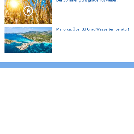
Der Sommer glüht gnadenlos weiter!
Mallorca: Über 33 Grad Wassertemperatur!