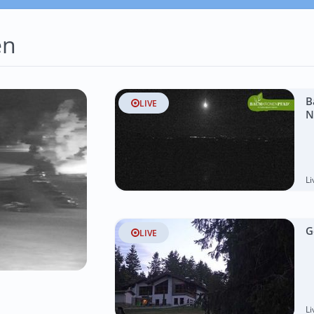
en
B
LIVE
N
L
G
LIVE
L