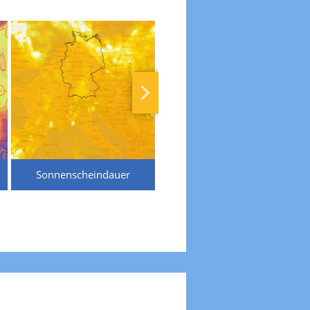
Sonnenscheindauer
Temperaturen