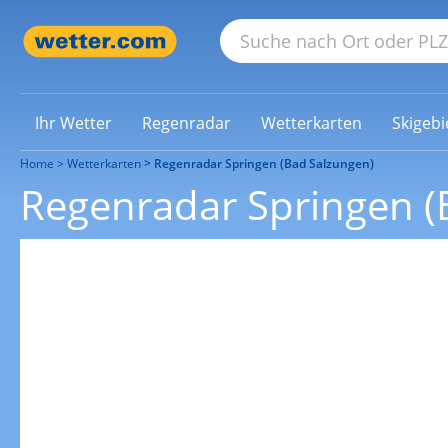
Ihr Wetter
Regenradar
Wetterkarten
Skigebi
Home
Wetterkarten
Regenradar Springen (Bad Salzungen)
Regenradar Springen (