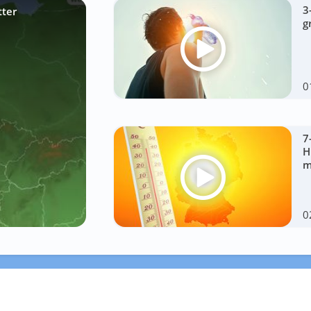
3
tter
g
0
7
H
m
0