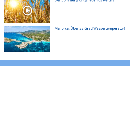
Der Sommer glüht gnadenlos weiter!
Mallorca: Über 33 Grad Wassertemperatur!