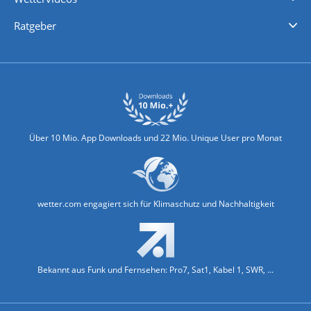
Nachrichten
Deutschlandwetter
Schweizwetter
Österreichwetter
Regionalwetter
Wetter in Europa
Wetter Weltweit
Wetterlexikon
Promi-News
Ratgeber
Biowetter
Glätteindex
Reiseziel Finder
Erkältungswetter
Klima & Umwelt
Über 10 Mio. App Downloads und 22 Mio. Unique User pro Monat
wetter.com engagiert sich für Klimaschutz und Nachhaltigkeit
Bekannt aus Funk und Fernsehen: Pro7, Sat1, Kabel 1, SWR, ...