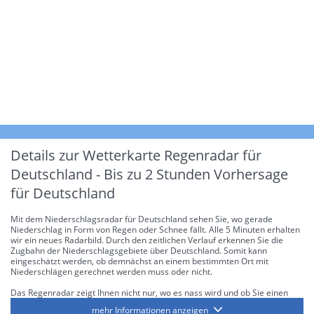
Details zur Wetterkarte
Regenradar für
Deutschland - Bis zu 2 Stunden Vorhersage
für Deutschland
Mit dem Niederschlagsradar für Deutschland sehen Sie, wo gerade
Niederschlag in Form von Regen oder Schnee fällt. Alle 5 Minuten erhalten
wir ein neues Radarbild. Durch den zeitlichen Verlauf erkennen Sie die
Zugbahn der Niederschlagsgebiete über Deutschland. Somit kann
eingeschätzt werden, ob demnächst an einem bestimmten Ort mit
Niederschlägen gerechnet werden muss oder nicht.
Das Regenradar zeigt Ihnen nicht nur, wo es nass wird und ob Sie einen
Regenschirm brauchen, sondern gibt Ihnen zusätzlich Informationen über
mehr Informationen anzeigen
die Niederschlagsintensität. Diese bezieht sich laut offiziellen Richtlinien