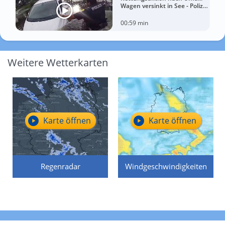
Wagen versinkt in See - Polizei
rettet Autofahrerin
00:59 min
Weitere Wetterkarten
Karte öffnen
Karte öffnen
Regenradar
Windgeschwindigkeiten