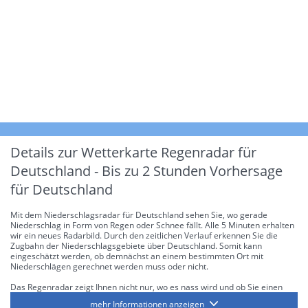
Details zur Wetterkarte
Regenradar für
Deutschland - Bis zu 2 Stunden Vorhersage
für Deutschland
Mit dem Niederschlagsradar für Deutschland sehen Sie, wo gerade
Niederschlag in Form von Regen oder Schnee fällt. Alle 5 Minuten erhalten
wir ein neues Radarbild. Durch den zeitlichen Verlauf erkennen Sie die
Zugbahn der Niederschlagsgebiete über Deutschland. Somit kann
eingeschätzt werden, ob demnächst an einem bestimmten Ort mit
Niederschlägen gerechnet werden muss oder nicht.
Das Regenradar zeigt Ihnen nicht nur, wo es nass wird und ob Sie einen
Regenschirm brauchen, sondern gibt Ihnen zusätzlich Informationen über
mehr Informationen anzeigen
die Niederschlagsintensität. Diese bezieht sich laut offiziellen Richtlinien