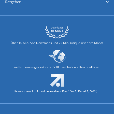
Ratgeber
Biowetter
Glätteindex
Reiseziel Finder
Erkältungswetter
Klima & Umwelt
Über 10 Mio. App Downloads und 22 Mio. Unique User pro Monat
wetter.com engagiert sich für Klimaschutz und Nachhaltigkeit
Bekannt aus Funk und Fernsehen: Pro7, Sat1, Kabel 1, SWR, ...