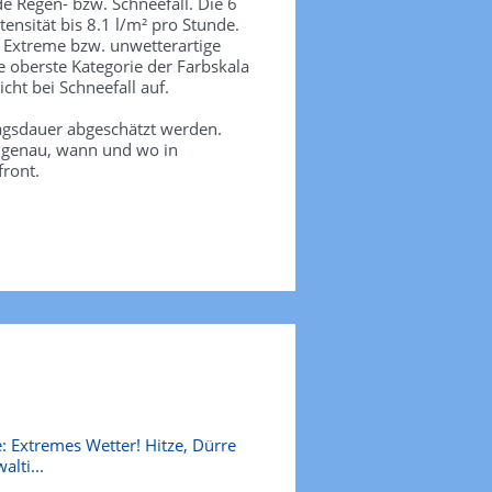
de Regen- bzw. Schneefall. Die 6
tensität bis 8.1 l/m² pro Stunde.
. Extreme bzw. unwetterartige
e oberste Kategorie der Farbskala
icht bei Schneefall auf.
agsdauer abgeschätzt werden.
e genau, wann und wo in
front.
: Extremes Wetter! Hitze, Dürre
alti...