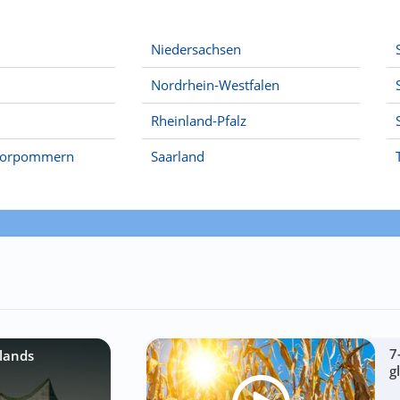
Niedersachsen
Nordrhein-Westfalen
Rheinland-Pfalz
Vorpommern
Saarland
7
lands
g