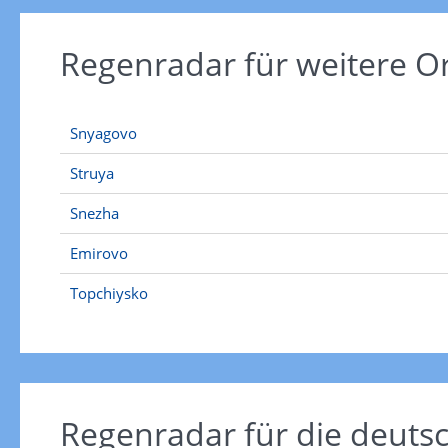
Regenradar für weitere 
Snyagovo
Struya
Snezha
Emirovo
Topchiysko
Regenradar für die deut