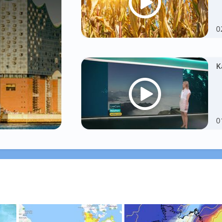
0
K
0