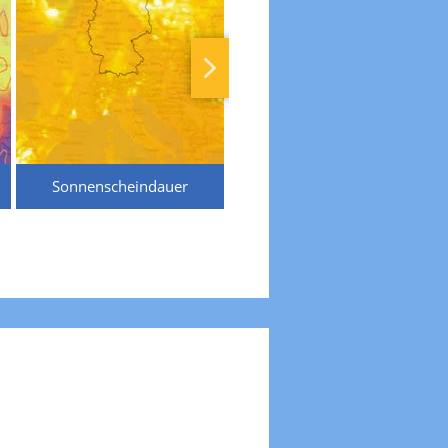
Sonnenscheindauer
Temperaturen