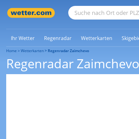
Ihr Wetter
Regenradar
Wetterkarten
Skigebi
Home
Wetterkarten
Regenradar Zaimchevo
Regenradar Zaimchev