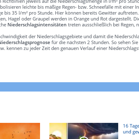
len Richtlinien jeweils auf die Niederschlagsmenge in l/m² pro Stun
bolisieren leichte bis mäßige Regen- bzw. Schneefälle mit einer In
e bis 35 l/m² pro Stunde. Hier können bereits Gewitter auftreten
gen, Hagel oder Graupel werden in Orange und Rot dargestellt. Di
lche
Niederschlagsintensitäten
treten ausschließlich bei Regen, n
schwindigkeit der Niederschlagsgebiete und damit die Niederschl
Niederschlagsprognose
für die nächsten 2 Stunden. So sehen Si
w. kennen zu jeder Zeit den genauen Verlauf einer Niederschlags
16 Tage
und gew