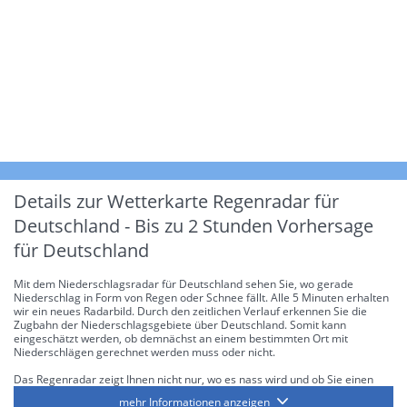
Details zur Wetterkarte
Regenradar für
Deutschland - Bis zu 2 Stunden Vorhersage
für Deutschland
Mit dem Niederschlagsradar für Deutschland sehen Sie, wo gerade
Niederschlag in Form von Regen oder Schnee fällt. Alle 5 Minuten erhalten
wir ein neues Radarbild. Durch den zeitlichen Verlauf erkennen Sie die
Zugbahn der Niederschlagsgebiete über Deutschland. Somit kann
eingeschätzt werden, ob demnächst an einem bestimmten Ort mit
Niederschlägen gerechnet werden muss oder nicht.
Das Regenradar zeigt Ihnen nicht nur, wo es nass wird und ob Sie einen
Regenschirm brauchen, sondern gibt Ihnen zusätzlich Informationen über
mehr Informationen anzeigen
die Niederschlagsintensität. Diese bezieht sich laut offiziellen Richtlinien