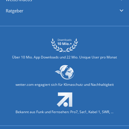
Nachrichten
Deutschlandwetter
Schweizwetter
Österreichwetter
Regionalwetter
Wetter in Europa
Wetter Weltweit
Wetterlexikon
Promi-News
Ratgeber
Biowetter
Glätteindex
Reiseziel Finder
Erkältungswetter
Klima & Umwelt
Über 10 Mio. App Downloads und 22 Mio. Unique User pro Monat
wetter.com engagiert sich für Klimaschutz und Nachhaltigkeit
Bekannt aus Funk und Fernsehen: Pro7, Sat1, Kabel 1, SWR, ...