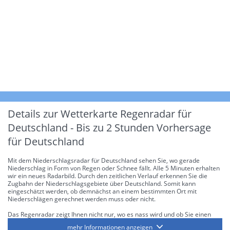
Details zur Wetterkarte
Regenradar für
Deutschland - Bis zu 2 Stunden Vorhersage
für Deutschland
Mit dem Niederschlagsradar für Deutschland sehen Sie, wo gerade
Niederschlag in Form von Regen oder Schnee fällt. Alle 5 Minuten erhalten
wir ein neues Radarbild. Durch den zeitlichen Verlauf erkennen Sie die
Zugbahn der Niederschlagsgebiete über Deutschland. Somit kann
eingeschätzt werden, ob demnächst an einem bestimmten Ort mit
Niederschlägen gerechnet werden muss oder nicht.
Das Regenradar zeigt Ihnen nicht nur, wo es nass wird und ob Sie einen
Regenschirm brauchen, sondern gibt Ihnen zusätzlich Informationen über
mehr Informationen anzeigen
die Niederschlagsintensität. Diese bezieht sich laut offiziellen Richtlinien