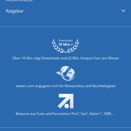
Nachrichten
Deutschlandwetter
Schweizwetter
Österreichwetter
Regionalwetter
Wetter in Europa
Wetter Weltweit
Wetterlexikon
Promi-News
Ratgeber
Biowetter
Glätteindex
Reiseziel Finder
Erkältungswetter
Klima & Umwelt
Über 10 Mio. App Downloads und 22 Mio. Unique User pro Monat
wetter.com engagiert sich für Klimaschutz und Nachhaltigkeit
Bekannt aus Funk und Fernsehen: Pro7, Sat1, Kabel 1, SWR, ...