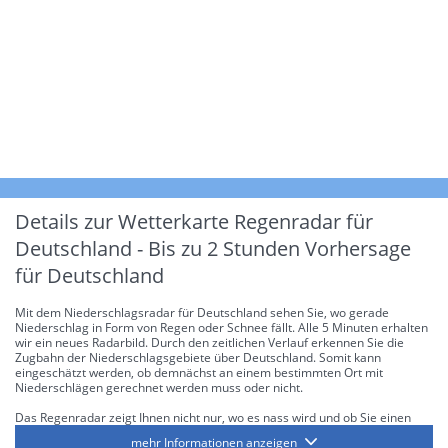
Details zur Wetterkarte
Regenradar für
Deutschland - Bis zu 2 Stunden Vorhersage
für Deutschland
Mit dem Niederschlagsradar für Deutschland sehen Sie, wo gerade
Niederschlag in Form von Regen oder Schnee fällt. Alle 5 Minuten erhalten
wir ein neues Radarbild. Durch den zeitlichen Verlauf erkennen Sie die
Zugbahn der Niederschlagsgebiete über Deutschland. Somit kann
eingeschätzt werden, ob demnächst an einem bestimmten Ort mit
Niederschlägen gerechnet werden muss oder nicht.
Das Regenradar zeigt Ihnen nicht nur, wo es nass wird und ob Sie einen
Regenschirm brauchen, sondern gibt Ihnen zusätzlich Informationen über
mehr Informationen anzeigen
die Niederschlagsintensität. Diese bezieht sich laut offiziellen Richtlinien