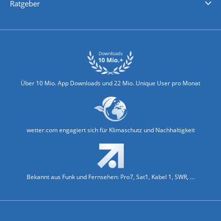
Ratgeber
Biowetter
Glätteindex
Reiseziel Finder
Erkältungswetter
Klima & Umwelt
Über 10 Mio. App Downloads und 22 Mio. Unique User pro Monat
wetter.com engagiert sich für Klimaschutz und Nachhaltigkeit
Bekannt aus Funk und Fernsehen: Pro7, Sat1, Kabel 1, SWR, ...