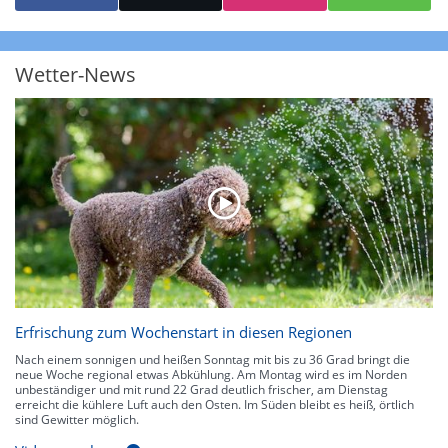
starke Niederschläge bis 35 l/m² pro Stunde. Hier können bereits Gewitter
auftreten. Extreme bzw. unwetterartige Niederschlagsereignisse mit
heftigen Gewittern, Starkregen, Hagel oder Graupel werden in Orange und
Rot dargestellt. Die oberste Kategorie der Farbskala gibt Niederschläge mit
Wetter-News
über 150 l/m² pro Stunde an. Solche
Niederschlagsintensitäten
treten
ausschließlich bei Regen, nicht bei Schneefall auf.
Neben der Niederschlagsintensität kann auch die Zuggeschwindigkeit der
Niederschlagsgebiete und damit die Niederschlagsdauer abgeschätzt
werden. Neben der 5-minütigen Radaraufzeichnung gibt es eine
Niederschlagsprognose
für die nächsten 2 Stunden. So sehen Sie genau,
wann und wo in Deutschland mit Regen oder Schneefall zu rechnen ist bzw.
kennen zu jeder Zeit den genauen Verlauf einer Niederschlagsfront.
Erfrischung zum Wochenstart in diesen Regionen
Nach einem sonnigen und heißen Sonntag mit bis zu 36 Grad bringt die
neue Woche regional etwas Abkühlung. Am Montag wird es im Norden
unbeständiger und mit rund 22 Grad deutlich frischer, am Dienstag
erreicht die kühlere Luft auch den Osten. Im Süden bleibt es heiß, örtlich
sind Gewitter möglich.