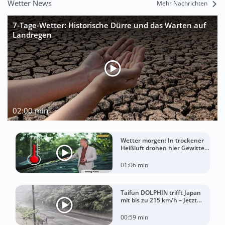
Wetter News
Mehr Nachrichten
7-Tage-Wetter: Historische Dürre und das Warten auf
Landregen
02:00 min
Wetter morgen: In trockener
Heißluft drohen hier Gewitter
mit Sturm
01:06 min
Taifun DOLPHIN trifft Japan
mit bis zu 215 km/h – Jetzt
drohen China Unwetter
00:59 min