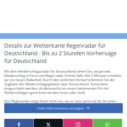
Details zur Wetterkarte
Regenradar für
Deutschland - Bis zu 2 Stunden Vorhersage
für Deutschland
Mit dem Niederschlagsradar für Deutschland sehen Sie, wo gerade
Niederschlag in Form von Regen oder Schnee fällt. Alle 5 Minuten erhalten
wir ein neues Radarbild. Durch den zeitlichen Verlauf erkennen Sie die
Zugbahn der Niederschlagsgebiete über Deutschland. Somit kann
eingeschätzt werden, ob demnächst an einem bestimmten Ort mit
Niederschlägen gerechnet werden muss oder nicht.
Das Regenradar zeigt Ihnen nicht nur, wo es nass wird und ob Sie einen
Regenschirm brauchen, sondern gibt Ihnen zusätzlich Informationen über
mehr Informationen anzeigen
die Niederschlagsintensität. Diese bezieht sich laut offiziellen Richtlinien
jeweils auf die Niederschlagsmenge in l/m² pro Stunde Regen- bzw.
Schneefall. Die 6 Stufen sind wie folgt gegliedert: Die hellen Blautöne
symbolisieren leichte bis mäßige Regen- bzw. Schneefälle mit einer
Intensität bis 8.1 l/m² pro Stunde. Dunkelblau repräsentiert mäßige bis