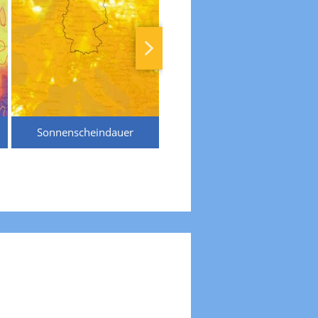
Sonnenscheindauer
Temperaturen