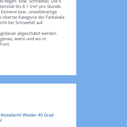
de Regen- bzw. Schneefall. Die 6
tensität bis 8.1 l/m² pro Stunde.
. Extreme bzw. unwetterartige
e oberste Kategorie der Farbskala
icht bei Schneefall auf.
agsdauer abgeschätzt werden.
e genau, wann und wo in
front.
Hitzealarm! Wieder 40 Grad
!