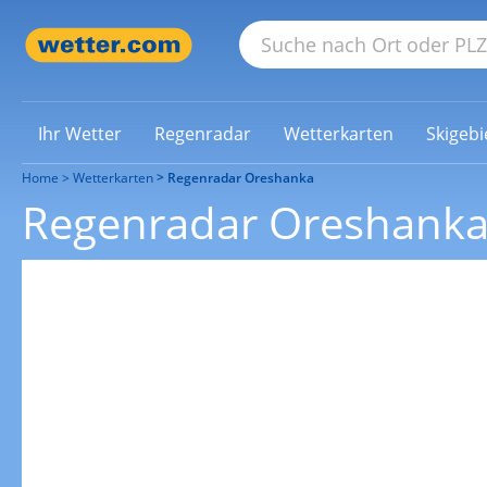
Ihr Wetter
Regenradar
Wetterkarten
Skigebi
Home
Wetterkarten
Regenradar Oreshanka
Regenradar Oreshank