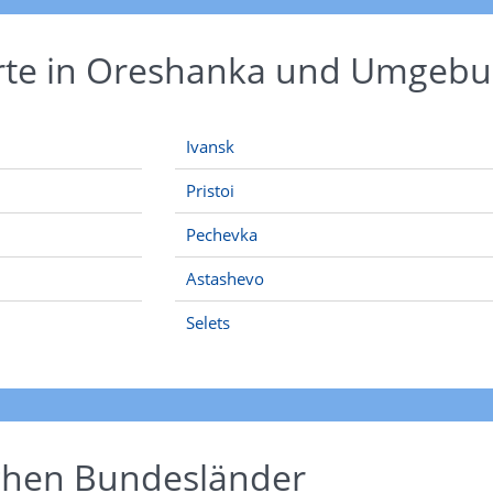
Orte in Oreshanka und Umgeb
Ivansk
Pristoi
Pechevka
Astashevo
Selets
schen Bundesländer