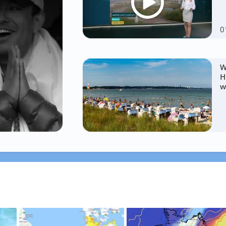
0
W
H
w