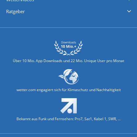
Nachrichten
Deutschlandwetter
Schweizwetter
Österreichwetter
Regionalwetter
Wetter in Europa
Wetter Weltweit
Wetterlexikon
Promi-News
Ratgeber
Biowetter
Glätteindex
Reiseziel Finder
Erkältungswetter
Klima & Umwelt
Über 10 Mio. App Downloads und 22 Mio. Unique User pro Monat
wetter.com engagiert sich für Klimaschutz und Nachhaltigkeit
Bekannt aus Funk und Fernsehen: Pro7, Sat1, Kabel 1, SWR, ...