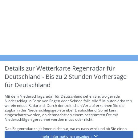
Details zur Wetterkarte
Regenradar für
Deutschland - Bis zu 2 Stunden Vorhersage
für Deutschland
Mit dem Niederschlagsradar für Deutschland sehen Sie, wo gerade
Niederschlag in Form von Regen oder Schnee fällt. Alle 5 Minuten erhalten
wir ein neues Radarbild. Durch den zeitlichen Verlauf erkennen Sie die
Zugbahn der Niederschlagsgebiete über Deutschland. Somit kann
eingeschätzt werden, ob demnächst an einem bestimmten Ort mit
Niederschlägen gerechnet werden muss oder nicht.
Das Regenradar zeigt Ihnen nicht nur, wo es nass wird und ob Sie einen
Regenschirm brauchen, sondern gibt Ihnen zusätzlich Informationen über
mehr Informationen anzeigen
die Niederschlagsintensität. Diese bezieht sich laut offiziellen Richtlinien