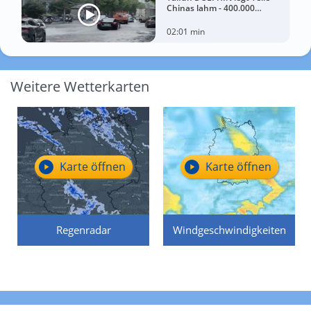
Chinas lahm - 400.000
Menschen müssen Häuser
verlassen
02:01 min
Weitere Wetterkarten
Karte öffnen
Karte öffnen
Regenradar
Windgeschwindigkeiten