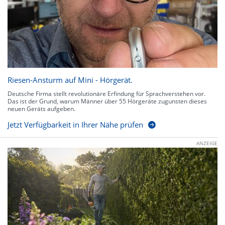
Riesen-Ansturm auf Mini - Hörgerät.
Deutsche Firma stellt revolutionäre Erfindung für Sprachverstehen vor.
Das ist der Grund, warum Männer über 55 Hörgeräte zugunsten dieses
neuen Geräts aufgeben.
Jetzt Verfügbarkeit in Ihrer Nähe prüfen
ANZEIGE