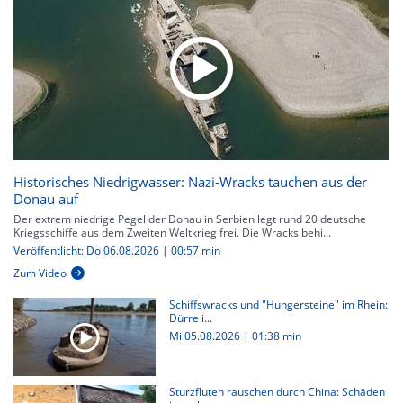
Historisches Niedrigwasser: Nazi-Wracks tauchen aus der
Donau auf
Der extrem niedrige Pegel der Donau in Serbien legt rund 20 deutsche
Kriegsschiffe aus dem Zweiten Weltkrieg frei. Die Wracks behi...
Veröffentlicht: Do 06.08.2026 | 00:57 min
Zum Video
Schiffswracks und "Hungersteine" im Rhein:
Dürre i...
Mi 05.08.2026
|
01:38 min
Sturzfluten rauschen durch China: Schäden