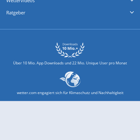
Wettervideos
Nachrichten
Deutschlandwetter
Schweizwetter
Österreichwetter
Regionalwetter
Wetter in Europa
Wetter Weltweit
Wetterlexikon
Promi-News
Ratgeber
Biowetter
Glätteindex
Reiseziel Finder
Erkältungswetter
Klima & Umwelt
Über 10 Mio. App Downloads und 22 Mio. Unique User pro Monat
wetter.com engagiert sich für Klimaschutz und Nachhaltigkeit
Bekannt aus Funk und Fernsehen: Pro7, Sat1, Kabel 1, SWR, ...