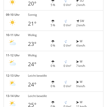
SO
20°
5 %
0 l/m²
2 km/h
09-10 Uhr
Sonnig
SW
21°
5 %
0 l/m²
2 km/h
10-11 Uhr
Wolkig
W
23°
0 %
0 l/m²
4 km/h
11-12 Uhr
Wolkig
W
24°
0 %
0 l/m²
7 km/h
12-13 Uhr
Leicht bewölkt
W
24°
0 %
0 l/m²
9 km/h
13-14 Uhr
Leicht bewölkt
W
25°
0 %
0 l/m²
11 km/h