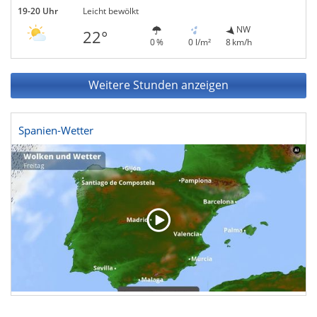
19-20 Uhr
Leicht bewölkt
NW
22°
0 %
0 l/m²
8 km/h
Weitere Stunden anzeigen
Spanien-Wetter