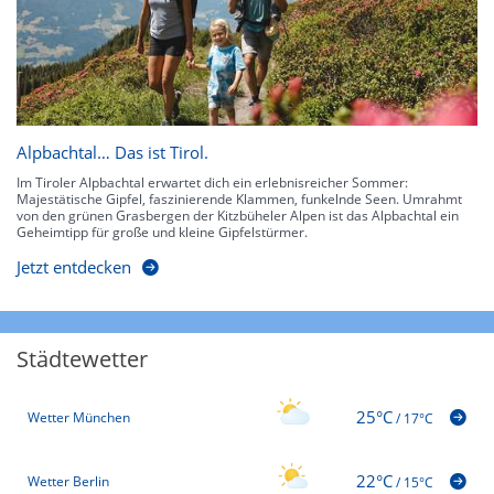
Alpbachtal… Das ist Tirol.
Im Tiroler Alpbachtal erwartet dich ein erlebnisreicher Sommer:
Majestätische Gipfel, faszinierende Klammen, funkelnde Seen. Umrahmt
von den grünen Grasbergen der Kitzbüheler Alpen ist das Alpbachtal ein
Geheimtipp für große und kleine Gipfelstürmer.
Jetzt entdecken
Städtewetter
25°C
Wetter München
/
17°C
22°C
Wetter Berlin
/
15°C