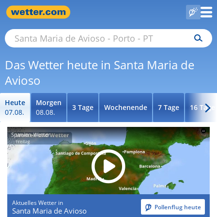
Das Wetter heute in Santa Maria de
Avioso
Heute
Morgen
3 Tage
Wochenende
7 Tage
16 Tage
07.08.
08.08.
Spanien-Wetter
Aktuelles Wetter in
Pollenflug heute
Santa Maria de Avioso