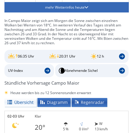
mehr Wetterinfos heute
In Campo Maior zeigt sich am Morgen die Sonne zwischen einzelnen
Wolken bei Werten von 18°C. Im weiteren Verlauf des Tages strahlt am
Nachmittag und am Abend die Sonne und die Temperaturen liegen
zwischen 26 und 33 Grad. In der Nacht ist es überwiegend klar mit
vereinzelten Wolken und die Temperatur sinkt auf 16°C. Mit Böen zwischen
26 und 37 km/h ist zu rechnen.
06:35 Uhr
20:31 Uhr
12 h
UV-Index
Abnehmende Sichel
Stündliche Vorhersage Campo Maior
Heute werden bis zu 12 Sonnenstunden erwartet
Übersicht
Diagramm
Regenradar
02-03 Uhr
Klar
W
20°
5 %
0 l/m²
13 km/h