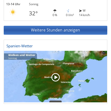
13-14 Uhr
Sonnig
W
32°
0 %
0 l/m²
14 km/h
Weitere Stunden anzeigen
Spanien-Wetter