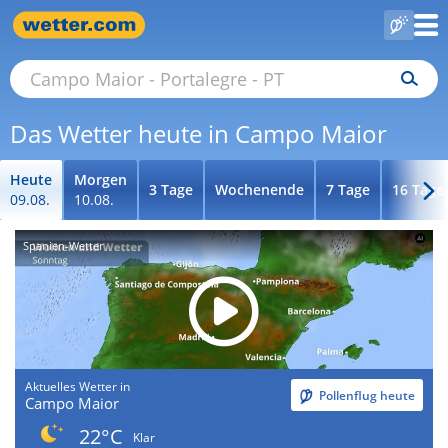
Das Wetter heute in Campo Maior
Heute
Morgen
3 Tage
Wochenende
7 Tage
16 Tage
09.08.
10.08.
Spanien-Wetter
Aktuelles Wetter in
Pollenflug heute
Campo Maior
22°C
Klar