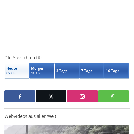
Die Aussichten für
Heute
Morgen
3 Tage
7 Tage
16 Tage
09.08.
10.08.
Webvideos aus aller Welt