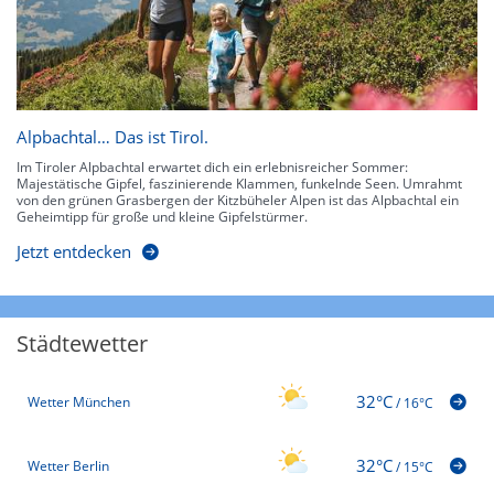
Alpbachtal… Das ist Tirol.
Im Tiroler Alpbachtal erwartet dich ein erlebnisreicher Sommer:
Majestätische Gipfel, faszinierende Klammen, funkelnde Seen. Umrahmt
von den grünen Grasbergen der Kitzbüheler Alpen ist das Alpbachtal ein
Geheimtipp für große und kleine Gipfelstürmer.
Jetzt entdecken
Städtewetter
32°C
Wetter München
/
16°C
32°C
Wetter Berlin
/
15°C