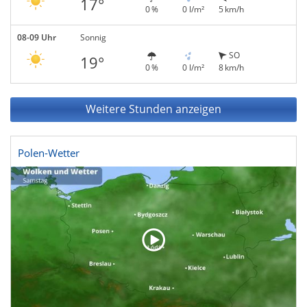
17°
0 %
0 l/m²
5 km/h
08-09 Uhr
Sonnig
SO
19°
0 %
0 l/m²
8 km/h
Weitere Stunden anzeigen
Polen-Wetter