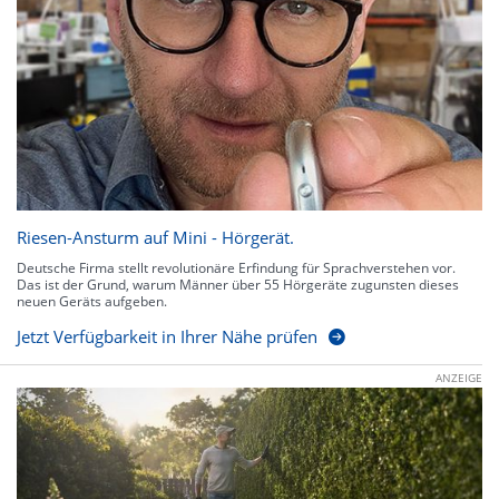
Riesen-Ansturm auf Mini - Hörgerät.
Deutsche Firma stellt revolutionäre Erfindung für Sprachverstehen vor.
Das ist der Grund, warum Männer über 55 Hörgeräte zugunsten dieses
neuen Geräts aufgeben.
Jetzt Verfügbarkeit in Ihrer Nähe prüfen
ANZEIGE