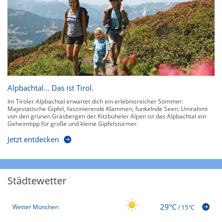
Alpbachtal… Das ist Tirol.
Im Tiroler Alpbachtal erwartet dich ein erlebnisreicher Sommer:
Majestätische Gipfel, faszinierende Klammen, funkelnde Seen. Umrahmt
von den grünen Grasbergen der Kitzbüheler Alpen ist das Alpbachtal ein
Geheimtipp für große und kleine Gipfelstürmer.
Jetzt entdecken
Städtewetter
29°C
Wetter München
/
15°C