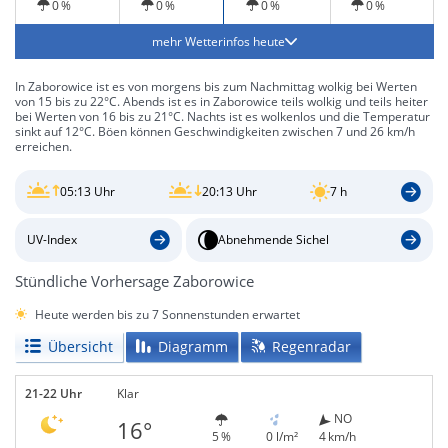
0 %
0 %
0 %
0 %
mehr Wetterinfos heute
In Zaborowice ist es von morgens bis zum Nachmittag wolkig bei Werten
von 15 bis zu 22°C. Abends ist es in Zaborowice teils wolkig und teils heiter
bei Werten von 16 bis zu 21°C. Nachts ist es wolkenlos und die Temperatur
sinkt auf 12°C. Böen können Geschwindigkeiten zwischen 7 und 26 km/h
erreichen.
05:13 Uhr
20:13 Uhr
7 h
UV-Index
Abnehmende Sichel
Stündliche Vorhersage Zaborowice
Heute werden bis zu 7 Sonnenstunden erwartet
Übersicht
Diagramm
Regenradar
21-22 Uhr
Klar
NO
16°
5 %
0 l/m²
4 km/h