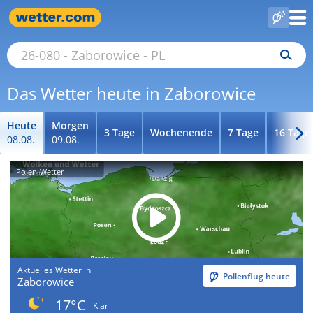
Das Wetter heute in Zaborowice
Heute
Morgen
3 Tage
Wochenende
7 Tage
16 Tage
08.08.
09.08.
Polen-Wetter
Aktuelles Wetter in
Pollenflug heute
Zaborowice
17°C
Klar