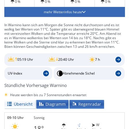
0 %
0 %
0 %
0 %
mehr Wetterinfos heute
In Warnino kann sich am Morgen die Sonne nicht durchsetzen und es ist
wolkig bei Werten von 11°C. Später gibt es überwiegend blauen Himmel
mit vereinzelten Wolken und die Temperatur erreicht 20°C. Am Abend ist
es in Warnino wolkenlos bei Werten von 14 bis zu 18°C. Nachts gibt es
keine Wolken und die Sterne sind klar zu erkennen bei Werten von 11°C.
Böen können Geschwindigkeiten zwischen 13 und 26 km/h erreichen.
05:19 Uhr
20:40 Uhr
7 h
UV-Index
Abnehmende Sichel
Stündliche Vorhersage Warnino
Heute werden bis zu 7 Sonnenstunden erwartet
Übersicht
Diagramm
Regenradar
09-10 Uhr
Sonnig
W
18°