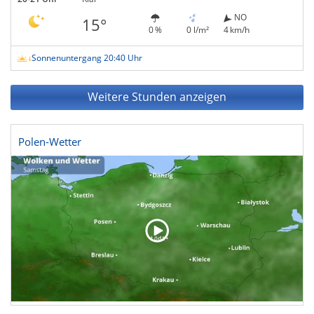
NO
15°
0 %
0 l/m²
4 km/h
Sonnenuntergang 20:40 Uhr
Weitere Stunden anzeigen
Polen-Wetter