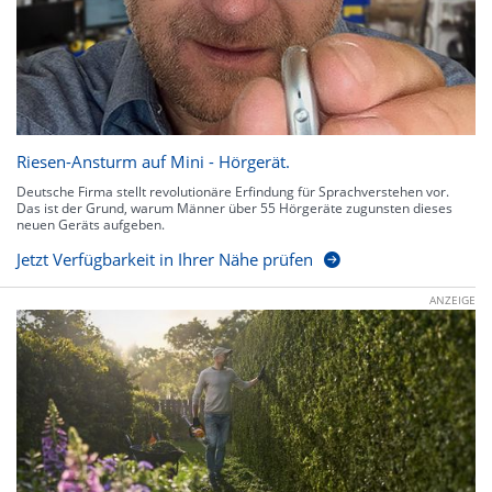
Riesen-Ansturm auf Mini - Hörgerät.
Deutsche Firma stellt revolutionäre Erfindung für Sprachverstehen vor.
Das ist der Grund, warum Männer über 55 Hörgeräte zugunsten dieses
neuen Geräts aufgeben.
Jetzt Verfügbarkeit in Ihrer Nähe prüfen
ANZEIGE