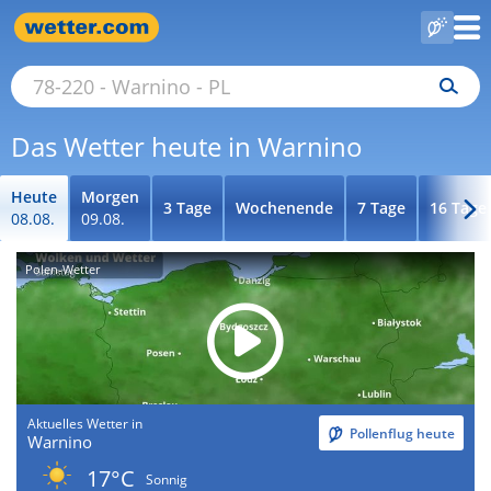
Das Wetter heute in Warnino
Heute
Morgen
3 Tage
Wochenende
7 Tage
16 Tage
08.08.
09.08.
Polen-Wetter
Aktuelles Wetter in
Pollenflug heute
Warnino
17°C
Sonnig