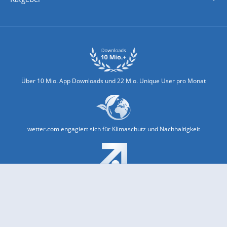
Biowetter
Glätteindex
Reiseziel Finder
Erkältungswetter
Klima & Umwelt
Über 10 Mio. App Downloads und 22 Mio. Unique User pro Monat
wetter.com engagiert sich für Klimaschutz und Nachhaltigkeit
Bekannt aus Funk und Fernsehen: Pro7, Sat1, Kabel 1, SWR, ...
Jobs und Karriere