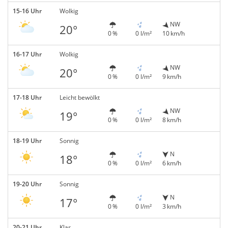
15-16 Uhr
Wolkig
NW
20°
0 %
0 l/m²
10 km/h
16-17 Uhr
Wolkig
NW
20°
0 %
0 l/m²
9 km/h
17-18 Uhr
Leicht bewölkt
NW
19°
0 %
0 l/m²
8 km/h
18-19 Uhr
Sonnig
N
18°
0 %
0 l/m²
6 km/h
19-20 Uhr
Sonnig
N
17°
0 %
0 l/m²
3 km/h
20-21 Uhr
Klar