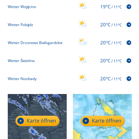
19°C
Wetter Wojęcino
/
11°C
20°C
Wetter Pobądz
/
11°C
20°C
Wetter Drzonowo Białogardzkie
/
11°C
20°C
Wetter Świelino
/
11°C
20°C
Wetter Nosibady
/
11°C
Karte öffnen
Karte öffnen