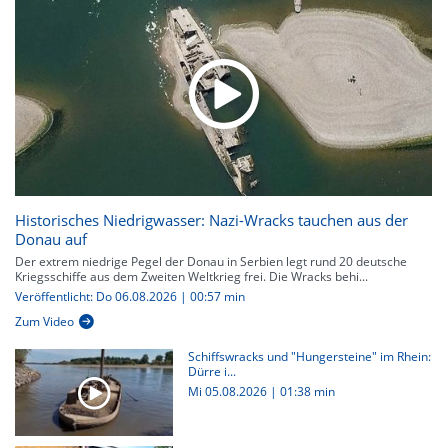
Historisches Niedrigwasser: Nazi-Wracks tauchen aus der
Donau auf
Der extrem niedrige Pegel der Donau in Serbien legt rund 20 deutsche
Kriegsschiffe aus dem Zweiten Weltkrieg frei. Die Wracks behi...
Veröffentlicht: Do 06.08.2026 | 00:57 min
Zum Video
Schiffswracks und "Hungersteine" im Rhein:
Dürre i...
Mi 05.08.2026
|
01:38 min