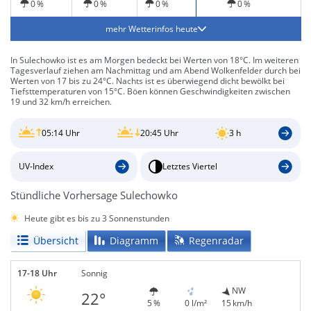
0 %
0 %
0 %
0 %
mehr Wetterinfos heute
In Sulechowko ist es am Morgen bedeckt bei Werten von 18°C. Im weiteren
Tagesverlauf ziehen am Nachmittag und am Abend Wolkenfelder durch bei
Werten von 17 bis zu 24°C. Nachts ist es überwiegend dicht bewölkt bei
Tiefsttemperaturen von 15°C. Böen können Geschwindigkeiten zwischen
19 und 32 km/h erreichen.
05:14 Uhr
20:45 Uhr
3 h
UV-Index
Letztes Viertel
Stündliche Vorhersage Sulechowko
Heute gibt es bis zu 3 Sonnenstunden
Übersicht
Diagramm
Regenradar
17-18 Uhr
Sonnig
NW
22°
5 %
0 l/m²
15 km/h