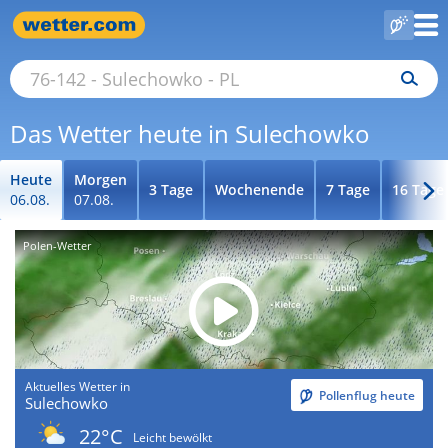
Das Wetter heute in Sulechowko
Heute
Morgen
3 Tage
Wochenende
7 Tage
16 Tage
06.08.
07.08.
Polen-Wetter
Aktuelles Wetter in
Pollenflug heute
Sulechowko
22°C
Leicht bewölkt