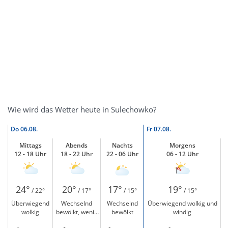
Wie wird das Wetter heute in Sulechowko?
Do
06.08.
Fr
07.08.
Mittags
Abends
Nachts
Morgens
12 - 18 Uhr
18 - 22 Uhr
22 - 06 Uhr
06 - 12 Uhr
24°
20°
17°
19°
/ 22°
/ 17°
/ 15°
/ 15°
Überwiegend
Wechselnd
Wechselnd
Überwiegend wolkig und
wolkig
bewölkt, wenig
bewölkt
windig
Sonne