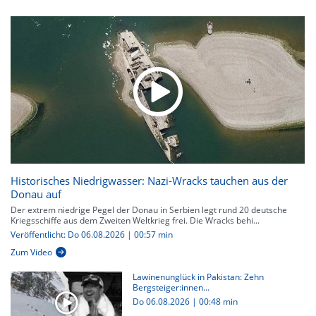
Historisches Niedrigwasser: Nazi-Wracks tauchen aus der
Donau auf
Der extrem niedrige Pegel der Donau in Serbien legt rund 20 deutsche
Kriegsschiffe aus dem Zweiten Weltkrieg frei. Die Wracks behi...
Veröffentlicht: Do 06.08.2026 | 00:57 min
Zum Video
Lawinenunglück in Pakistan: Zehn
Bergsteiger:innen...
Do 06.08.2026
|
00:48 min