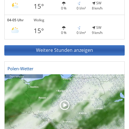
SW
15°
0 %
0 l/m²
8 km/h
04-05 Uhr
Wolkig
SW
15°
0 %
0 l/m²
9 km/h
Weitere Stunden anzeigen
Polen-Wetter