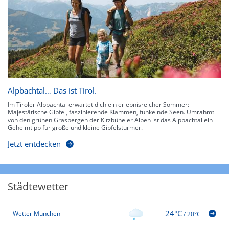
Alpbachtal… Das ist Tirol.
Im Tiroler Alpbachtal erwartet dich ein erlebnisreicher Sommer:
Majestätische Gipfel, faszinierende Klammen, funkelnde Seen. Umrahmt
von den grünen Grasbergen der Kitzbüheler Alpen ist das Alpbachtal ein
Geheimtipp für große und kleine Gipfelstürmer.
Jetzt entdecken
Städtewetter
24°C
Wetter München
/
20°C